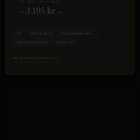
PR. NAT — ALLE DAGE
1.195 kr
FRA
/nat
TV
GRATIS WI-FI
MORGENMAD INKL.
ARBEJDSOMRÅDE
KAFFE/TE
BOOK ENKELTVÆRELSE →
‹
›
1
/ 8