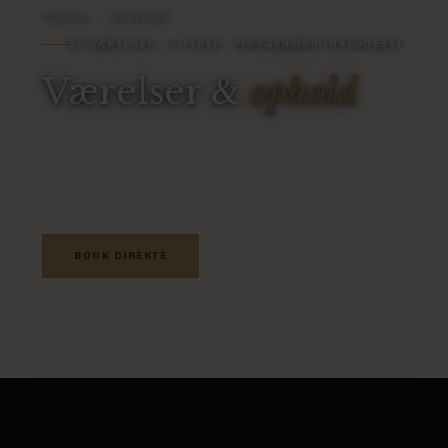
FORSIDE
/
VÆRELSER
50 VÆRELSER · 5 TYPER · MORGENMAD INKLUDERET
Værelser &
ophold
50 lyse og hyggelige værelser – alle med udsigt til den
smukke Arnbjergpark. Morgenmad inkluderet i alle
priser.
BOOK DIREKTE
SE VÆRELSER
‹
›
1
/ 8