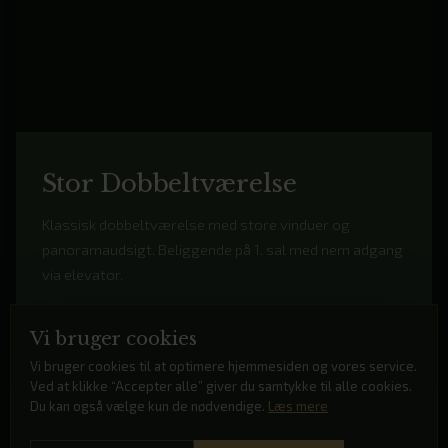
Stor Dobbeltværelse
Klassisk dobbeltværelse med store vinduer og
panoramaudsigt. Beliggende på 1. sal med nem adgang
via elevator.
Vi bruger cookies
HVERDAG · SØN – TOR
1.295 kr
Vi bruger cookies til at optimere hjemmesiden og vores service.
FRA
/nat
Ved at klikke “Accepter alle” giver du samtykke til alle cookies.
Du kan også vælge kun de nødvendige.
Læs mere
WEEKEND · FRE – LØR