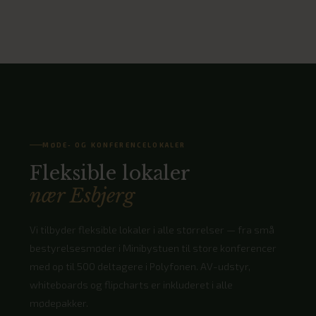
MØDE- OG KONFERENCELOKALER
Fleksible lokaler
nær Esbjerg
Vi tilbyder fleksible lokaler i alle størrelser — fra små
bestyrelsesmøder i Minibystuen til store konferencer
med op til 500 deltagere i Polyfonen. AV-udstyr,
whiteboards og flipcharts er inkluderet i alle
mødepakker.