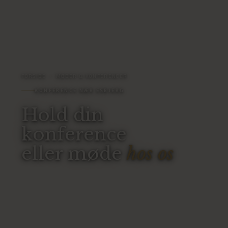
FORSIDE
/
MØDER & KONFERENCER
KONFERENCE NÆR ESBJERG
Hold din
konference
eller møde
hos os
Vi sørger for rammer og forplejning. AV-udstyr,
whiteboards og flipcharts er inkluderet i alle
mødepakker, og Arnbjergparken ligger lige uden for
døren til pauser og team-building.