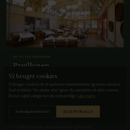
OP TIL 120 PERSONER
Pavillonen
Vi bruger cookies
Den originale pavillon fra 1899. Når man træder ind i den
smukke gamle Pavillon, bliver man ramt af historiens
Vi bruger cookies til at optimere hjemmesiden og vores service.
vingesus. Pavillonen er en af de bedst bevarede
Ved at klikke “Accepter alle” giver du samtykke til alle cookies.
lystpavilloner i Danmark og står i dag nyrenoveret med
Du kan også vælge kun de nødvendige.
Læs mere
respekt for historien. Her er højt til loftet, smukke
lysindfald, sildebensparket på gulvene og en stemning
KUN NØDVENDIGE
ACCEPTER ALLE
hvor naturen er inviteret indenfor. Den tilstødende
veranda har egen udgang til terrassen og Arnbjergparken
— ideel til pauser, gruppearbejde og frokost.