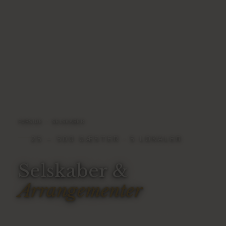
FORSIDE
/
SELSKABER
25 – 500 GÆSTER · 5 LOKALER
Selskaber &
Arrangementer
Fra intime Minibystuen til Polyfonen med 500 pladser. Vi