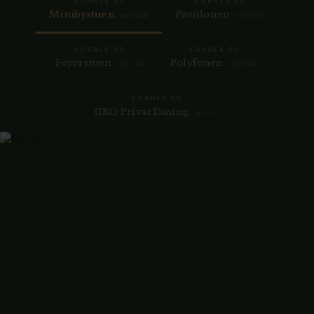
Minibystuen
Pavillonen
· op til 26
· op til 120
LOKALE 03
LOKALE 04
Foyerstuen
Polyfonen
· op til 40
· op til 500
LOKALE 05
GRO Privat Dining
· op til 25