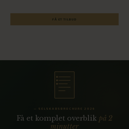
skræddersyr præcis det selskab der passer til jer.
FÅ ET TILBUD
SE LOKALER
— SELSKABSBROCHURE 2026
Få et komplet overblik
på 2
minutter