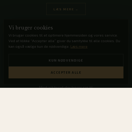
LÆS MERE →
Vi bruger cookies
Vi bruger cookies til at optimere hjemmesiden og vores service.
Ved at klikke “Accepter alle” giver du samtykke til alle cookies. Du
kan også vælge kun de nødvendige.
Læs mere
KUN NØDVENDIGE
ACCEPTER ALLE
Julefrokoster
Med alt hvad der hører sig til
LÆS MERE →