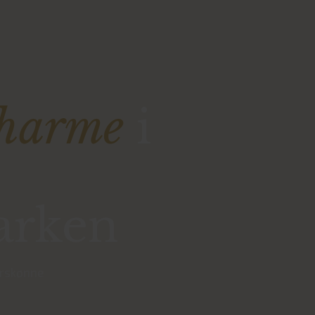
harme
i
arken
urskønne