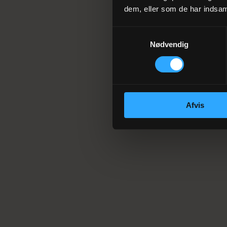
dem, eller som de har indsaml
Samtykkevalg
Nødvendig
Afvis