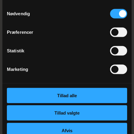
Samtykkevalg
FLERE EVENTS
Nødvendig
Andre kommende
events
Præferencer
1. AUGUST 2026
Statistik
Nytårsmenu 2026
Marketing
10. NOVEMBER 2026
Tillad alle
Mortensaften
Tillad valgte
Afvis