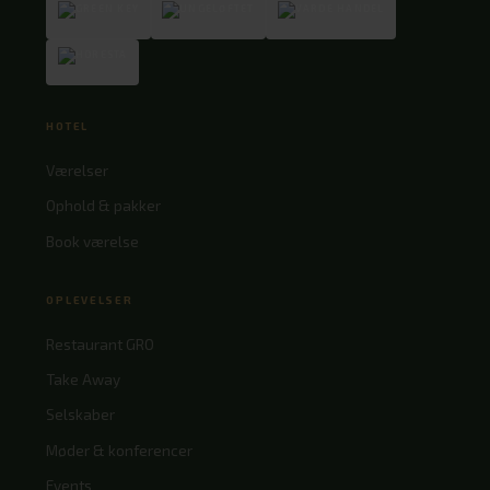
HOTEL
Værelser
Ophold & pakker
Book værelse
OPLEVELSER
Restaurant GRO
Take Away
Selskaber
Møder & konferencer
Events