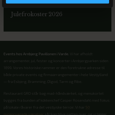
28. NOVEMBER & 4. DECEMBER 2026
Julefrokoster 2026
Events hos Arnbjerg Pavillonen i Varde.
Vi har afholdt
arrangementer, jul, fester og koncerter i Arnbjergparken siden
1899. Vores historiske rammer er den foretrukne adresse til
både private events og firmaarrangementer i hele Vestjylland
— fra Esbjerg, Bramming, Ølgod, Tarm og Ribe.
Restaurant GRO står bag mad-håndværket, og menukortet
bygges fra bunden af køkkenchef Casper Rosendahl med fokus
på lokale råvarer fra det vestjyske terroir. Vi har
50
nyrenoverede værelser
så I kan blive natten over, og vi ligger