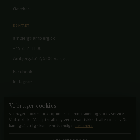
Gavekort
KONTAKT
arnbjerg@arnbjerg.dk
+45 75 21 11 00
Arnbjergallé 2, 6800 Varde
Facebook
Instagram
Vi bruger cookies
Vi bruger cookies til at optimere hjemmesiden og vores service.
Ved at klikke “Accepter alle” giver du samtykke til alle cookies. Du
kan også vælge kun de nødvendige.
Læs mere
© 2026 Arnbjerg Pavillonen
Cookie- og privatlivspolitik