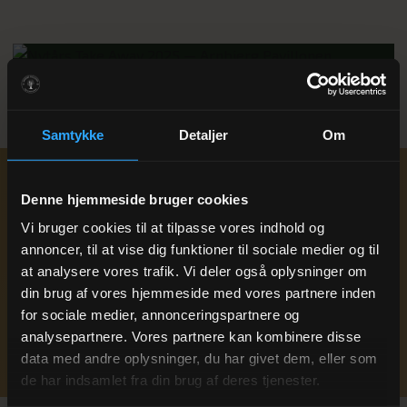
Samtykke
Detaljer
Om
Klar til at booke
Nytårs Take Away
Denne hjemmeside bruger cookies
2025
?
Vi bruger cookies til at tilpasse vores indhold og
annoncer, til at vise dig funktioner til sociale medier og til
Skriv eller ring — vi vender tilbage inden for 24 timer på
at analysere vores trafik. Vi deler også oplysninger om
hverdage.
din brug af vores hjemmeside med vores partnere inden
+45 75 21 11 00
for sociale medier, annonceringspartnere og
analysepartnere. Vores partnere kan kombinere disse
BESTIL / RESERVÉR
data med andre oplysninger, du har givet dem, eller som
de har indsamlet fra din brug af deres tjenester.