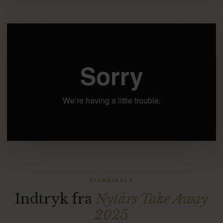
STEMNINGER
Indtryk fra
Nytårs Take Away
2025