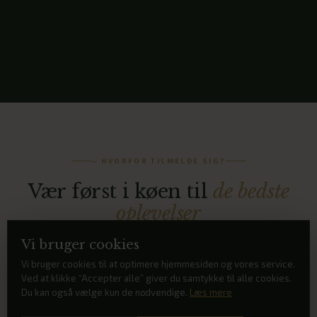
— HVORFOR TILMELDE SIG?
Vær først i køen til
de bedste
oplevelser
Vi bruger cookies
Polyfonen er Vestjyllands største koncertsal med
Vi bruger cookies til at optimere hjemmesiden og vores service.
plads til 500 gæster og fuld scene-, lyd- og
Ved at klikke “Accepter alle” giver du samtykke til alle cookies.
lysopsætning. Vi har et tæt samarbejde med både
Du kan også vælge kun de nødvendige.
Læs mere
kunstnere, bookingbureauer og lokale arrangører —