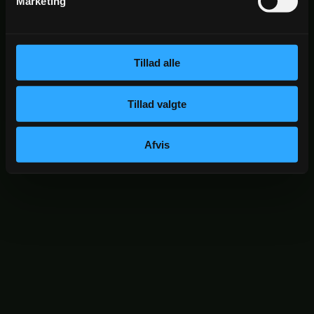
Marketing
TILMELD NYHEDSBREV →
Ved tilmelding accepterer du vores
privatlivspolitik
.
Vi sender max 2–4 nyhedsbreve pr. måned.
Tillad alle
Tillad valgte
Afvis