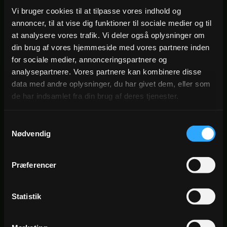
Først til
ved nye annonceringer — direkte i din
Vi bruger cookies til at tilpasse vores indhold og
mølle
indbakke
annoncer, til at vise dig funktioner til sociale medier og til
Eksklusive
på ophold + show-pakker fra
at analysere vores trafik. Vi deler også oplysninger om
tilbud
Arnbjerg
din brug af vores hjemmeside med vores partnere inden
for sociale medier, annonceringspartnere og
analysepartnere. Vores partnere kan kombinere disse
data med andre oplysninger, du har givet dem, eller som
de har indsamlet fra din brug af deres tjenester.
Tilmeld dig
nyhedsbrevet
Det tager 20 sekunder. Du kan altid afmelde
Samtykkevalg
dig igen med ét klik.
Nødvendig
NAVN
Præferencer
EMAIL
Statistik