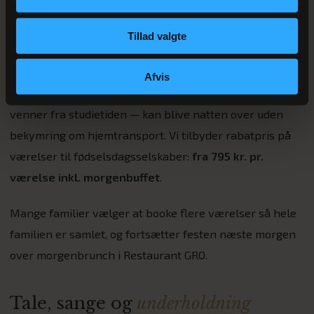
Overnatning til
familie og venner
Tillad valgte
En af vores store fordele: vi har 50 værelser direkte ved
festsalen. Det betyder at langvejsfra-gæster —
Afvis
bedsteforældre, søskende fra København, gamle
venner fra studietiden — kan blive natten over uden
bekymring om hjemtransport. Vi tilbyder rabatpris på
værelser til fødselsdagsselskaber:
fra 795 kr. pr.
værelse inkl. morgenbuffet
.
Mange familier vælger at booke flere værelser så hele
familien er samlet, og fortsætter festen næste morgen
over morgenbrunch i Restaurant GRO.
Tale, sange og
underholdning