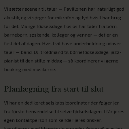
Vi sætter scenen til taler — Pavillonen har naturligt god
akustik, og vi sørger for mikrofon og lyd hvis I har brug
for det. Mange fødselsdage hos os har taler fra børn,
barnebørn, søskende, kolleger og venner — det er en
fast del af dagen. Hvis I vil have underholdning udover
taler — band, DJ, troldmand til børnefødselsdage, jazz-
pianist til den stille middag — så koordinerer vi gerne
booking med musikerne.
Planlægning fra start til slut
Vi har en dedikeret selskabskoordinator der følger jer
fra første henvendelse til selve fødselsdagen. I får jeres
egen kontaktperson som kender jeres ønsker,
koordinerer med blomsterleverandør, fotograf, musiker