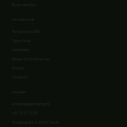
Book værelse
OPLEVELSER
Restaurant GRO
Take Away
Selskaber
Møder & konferencer
Events
Gavekort
KONTAKT
arnbjerg@arnbjerg.dk
+45 75 21 11 00
Arnbjergallé 2, 6800 Varde