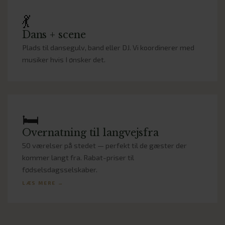
💃
Dans + scene
Plads til dansegulv, band eller DJ. Vi koordinerer med
musiker hvis I ønsker det.
🛏️
Overnatning til langvejsfra
50 værelser på stedet — perfekt til de gæster der
kommer langt fra. Rabat-priser til
fødselsdagsselskaber.
LÆS MERE →