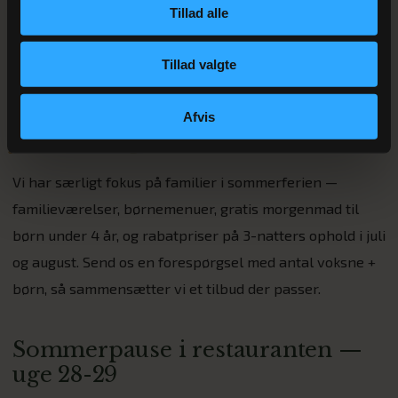
Børnefamilier kan tage til
Legoland
i Billund (40 min)
Tillad alle
eller
WOW Park
i Karup. Vi har gerne et personligt
program klar når I tjekker ind.
Tillad valgte
Sommerophold med
Afvis
familievenlige
rabatter
Vi har særligt fokus på familier i sommerferien —
familieværelser, børnemenuer, gratis morgenmad til
børn under 4 år, og rabatpriser på 3-natters ophold i juli
og august. Send os en forespørgsel med antal voksne +
børn, så sammensætter vi et tilbud der passer.
Sommerpause i restauranten —
uge 28-29