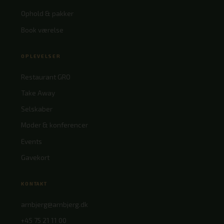
Ophold & pakker
Book værelse
OPLEVELSER
Restaurant GRO
Take Away
Selskaber
Møder & konferencer
Events
Gavekort
KONTAKT
arnbjerg@arnbjerg.dk
+45 75 21 11 00