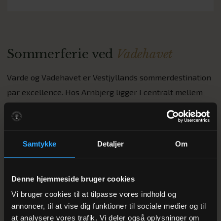
Sommerferie ved
Vadehavet
Varde og Vadehavet er Vestjyllands sommerdestination
par excellence. Hos Arnbjerg ligger I centralt mellem
alt: Vadehavet er kun 20 minutter væk, Tirpitz Museum i
Blåvand 25 min, FLUGT Refugee Museum 15 min, og
Vesterhavets dramatiske kyst med Henne Strand og
Samtykke
Detaljer
Om
Blåvand 30 minutter væk. Mange af vores sommer-
gæster vælger Arnbjerg som base for en uges
Denne hjemmeside bruger cookies
udforskning af Vestjyllands fyrtårne.
Vi bruger cookies til at tilpasse vores indhold og
annoncer, til at vise dig funktioner til sociale medier og til
Sommermenu i
Restaurant GRO
at analysere vores trafik. Vi deler også oplysninger om