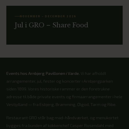
NOVEMBER – DECEMBER 2026
Jul i GRO – Share Food
Events hos Arnbjerg Pavillonen i Varde.
Vi har afholdt
arrangementer, jul, fester og koncerter i Arnbjergparken
siden 1899. Vores historiske rammer er den foretrukne
adresse til både private events og firmaarrangementer i hele
Vestjylland — fra Esbjerg, Bramming, Ølgod, Tarm og Ribe.
Restaurant GRO står bag mad-håndværket, og menukortet
bygges fra bunden af køkkenchef Casper Rosendahl med