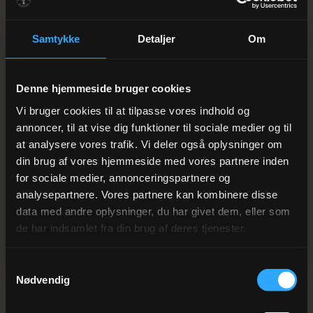
10. november 2026
DATO
Samtykke
Detaljer
Om
18:00 – 22:00
TID
395 kr./pers.
PRIS
Denne hjemmeside bruger cookies
Vi bruger cookies til at tilpasse vores indhold og
Pavillonen · Arnbjerg
STED
annoncer, til at vise dig funktioner til sociale medier og til
at analysere vores trafik. Vi deler også oplysninger om
din brug af vores hjemmeside med vores partnere inden
BESTIL / RESERVÉR
for sociale medier, annonceringspartnere og
analysepartnere. Vores partnere kan kombinere disse
RING OS PÅ +45 75 21 11 00
data med andre oplysninger, du har givet dem, eller som
de har indsamlet fra din brug af deres tjenester.
Vi vender tilbage inden for 24 timer på hverdage.
Samtykkevalg
Nødvendig