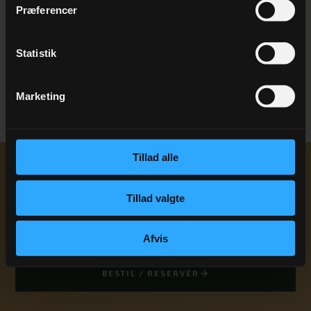
STEMNINGER
Præferencer
Indtryk fra
Mortensaften
Statistik
Marketing
Tillad alle
Klar til at booke
Mortensaften
?
Tillad valgte
Skriv eller ring — vi vender tilbage inden for 24 timer på
hverdage.
Afvis
+45 75 21 11 00
BESTIL / RESERVÉR