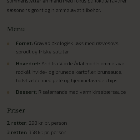
sammensætter en menu med fokus på lokale råvarer,
sæsonens grønt og hjemmelavet tilbehør.
Menu
Forret:
Gravad økologisk laks med rævesovs,
sprødt og friske salater
Hovedret:
And fra Varde Ådal med hjemmelavet
rødkål, hvide- og brunede kartofler, brunsauce,
halvt æble med gelé og hjemmelavede chips
Dessert:
Risalamande med varm kirsebærsauce
Priser
2 retter:
298 kr. pr. person
3 retter:
358 kr. pr. person