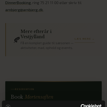
DinnerBooking
, ring 75 21 11 00 eller skriv til
arnbjerg@arnbjerg.dk
.
Mere efterår i
Vestjylland
🍂
LÆS MERE →
Få en komplet guide til sæsonen —
aktiviteter, mad, ophold og events.
RESERVATION
Book
Mortensaften