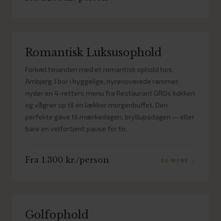
Romantisk Luksusophold
Forkæl hinanden med et romantisk ophold hos
Arnbjerg. I bor i hyggelige, nyrenoverede rammer,
nyder en 4-retters menu fra Restaurant GROs køkken
og vågner op til en lækker morgenbuffet. Den
perfekte gave til mærkedagen, bryllupsdagen — eller
bare en velfortjent pause for to.
Fra 1.300 kr./person
SE MERE →
Golfophold