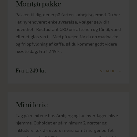
Montørpakke
Pakken til dig, der er på farten i arbejdsøjemed. Du bor
i et nyrenoveret enkeltværelse, vælger selv din
hovedret i Restaurant GRO om aftenen og får øl, vand
eller et glas vin til. Med på vejen får du en madpakke
og fri opfyldning af kaffe, så du kommer godt videre
næste dag. Fra 1.249 kr.
Fra 1.249 kr.
SE MERE →
Miniferie
Tag på miniferie hos Arnbjerg og lad hverdagen blive
hjemme. Opholdet er på minimum 2 nætter og
inkluderer 2 × 2-retters menu samt morgenbuffet