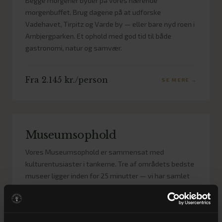
Begge morgener byder på vores nærende
morgenbuffet. Brug dagene på at udforske
Vadehavet, Tirpitz og Varde by — eller bare nyd roen i
Arnbjergparken. Et ophold med god tid til både
gastronomi, natur og samvær.
Fra 2.145 kr./person
SE MERE →
Museumsophold
Vores Museumsophold er sammensat med
kulturentusiaster i tankerne. Tre af områdets bedste
museer ligger inden for 25 minutter — vi har samlet
entrébilletter, overnatning og middag i én pakke.
Fra 2.195 kr./person
SE MERE →