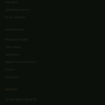
Værelser
Ophold & pakker
Book værelse
OPLEVELSER
Restaurant GRO
Take Away
Selskaber
Møder & konferencer
Events
Gavekort
KONTAKT
arnbjerg@arnbjerg.dk