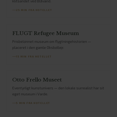
klitsandet ved Blåvand.
25 MIN FRA HOTELLET
FLUGT Refugee Museum
Prisbelønnet museum om flygtningehistorien —
FLUGT Refugee
placeret i den gamle Oksbøllejr.
Museum
15 MIN FRA HOTELLET
Otto Frello Museet
Eventyrligt kunstunivers — den lokale surrealist har sit
Otto Frello
eget museum i Varde.
Museet
5 MIN FRA HOTELLET