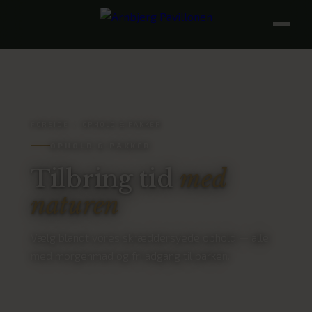
FORSIDE
/
OPHOLD & PAKKER
OPHOLD & PAKKER
Tilbring tid
med
naturen
Vælg blandt vores skræddersyede ophold — alle
med morgenmad og fri adgang til parken.