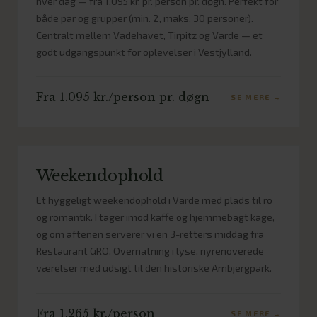
hver dag — fra 1.095 kr. pr. person pr. døgn. Perfekt for
både par og grupper (min. 2, maks. 30 personer).
Centralt mellem Vadehavet, Tirpitz og Varde — et
godt udgangspunkt for oplevelser i Vestjylland.
Fra 1.095 kr./person pr. døgn
SE MERE →
Weekendophold
Et hyggeligt weekendophold i Varde med plads til ro
og romantik. I tager imod kaffe og hjemmebagt kage,
og om aftenen serverer vi en 3-retters middag fra
Restaurant GRO. Overnatning i lyse, nyrenoverede
værelser med udsigt til den historiske Arnbjergpark.
Fra 1.265 kr./person
SE MERE →