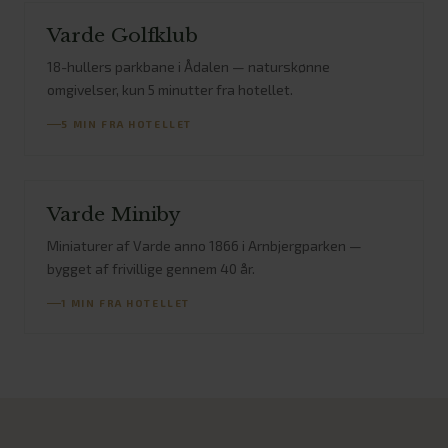
Varde Golfklub
18-hullers parkbane i Ådalen — naturskønne
Varde
omgivelser, kun 5 minutter fra hotellet.
Golfklub
5 MIN FRA HOTELLET
Varde Miniby
Miniaturer af Varde anno 1866 i Arnbjergparken —
Varde
bygget af frivillige gennem 40 år.
Miniby
1 MIN FRA HOTELLET