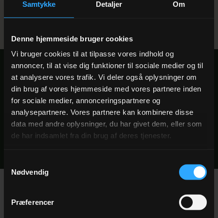
Samtykke
Detaljer
Om
Denne hjemmeside bruger cookies
Vi bruger cookies til at tilpasse vores indhold og
annoncer, til at vise dig funktioner til sociale medier og til
Find
jeres ophold
at analysere vores trafik. Vi deler også oplysninger om
din brug af vores hjemmeside med vores partnere inden
for sociale medier, annonceringspartnere og
Book direkte i vores online system og få bekræftelse på
analysepartnere. Vores partnere kan kombinere disse
sekundet — eller ring til os hvis I har spørgsmål.
data med andre oplysninger, du har givet dem, eller som
de har indsamlet fra din brug af deres tjenester.
Book direkte →
Samtykkevalg
Nødvendig
Præferencer
I NÆRHEDEN