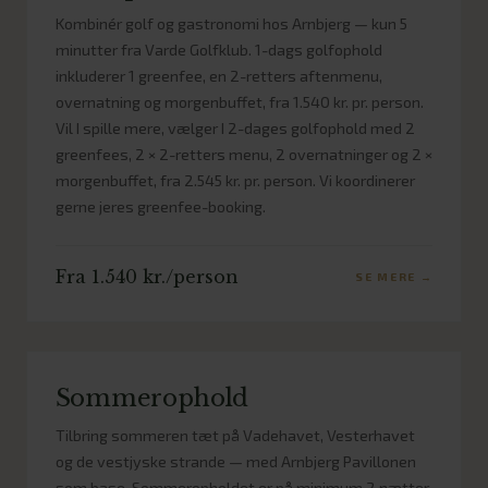
Kombinér golf og gastronomi hos Arnbjerg — kun 5
minutter fra Varde Golfklub. 1-dags golfophold
inkluderer 1 greenfee, en 2-retters aftenmenu,
overnatning og morgenbuffet, fra 1.540 kr. pr. person.
Vil I spille mere, vælger I 2-dages golfophold med 2
greenfees, 2 × 2-retters menu, 2 overnatninger og 2 ×
morgenbuffet, fra 2.545 kr. pr. person. Vi koordinerer
gerne jeres greenfee-booking.
Fra 1.540 kr./person
SE MERE →
Sommerophold
Tilbring sommeren tæt på Vadehavet, Vesterhavet
og de vestjyske strande — med Arnbjerg Pavillonen
som base. Sommeropholdet er på minimum 2 nætter