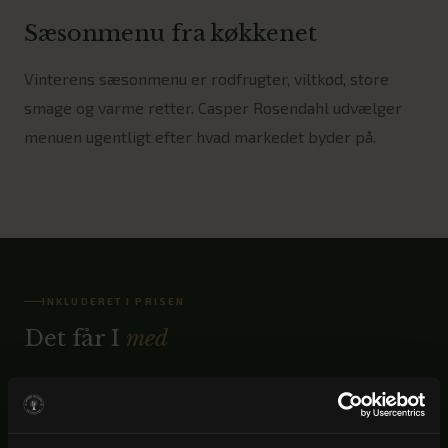
Sæsonmenu fra køkkenet
Vinterens sæsonmenu er rodfrugter, viltkød, store
smage og varme retter. Casper Rosendahl udvælger
menuen ugentligt efter hvad markedet byder på.
INKLUDERET I PRISEN
Det får I
med
2 overnatninger
2 × morgenbuffet