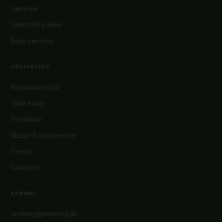
Værelser
Ophold & pakker
Book værelse
OPLEVELSER
Restaurant GRO
Take Away
Selskaber
Møder & konferencer
Events
Gavekort
KONTAKT
arnbjerg@arnbjerg.dk