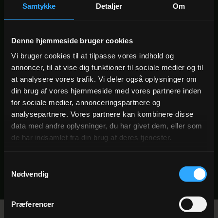
Samtykke
Detaljer
Om
1 × 3-retters middag
Denne hjemmeside bruger cookies
Velkomstdrink
Vi bruger cookies til at tilpasse vores indhold og
annoncer, til at vise dig funktioner til sociale medier og til
at analysere vores trafik. Vi deler også oplysninger om
din brug af vores hjemmeside med vores partnere inden
2 NÆTTER
Fra 1.795 kr./person
for sociale medier, annonceringspartnere og
analysepartnere. Vores partnere kan kombinere disse
data med andre oplysninger, du har givet dem, eller som
BOOK DIREKTE →
de har indsamlet fra din brug af deres tjenester.
FÅ ET TILBUD
Samtykkevalg
Nødvendig
Præferencer