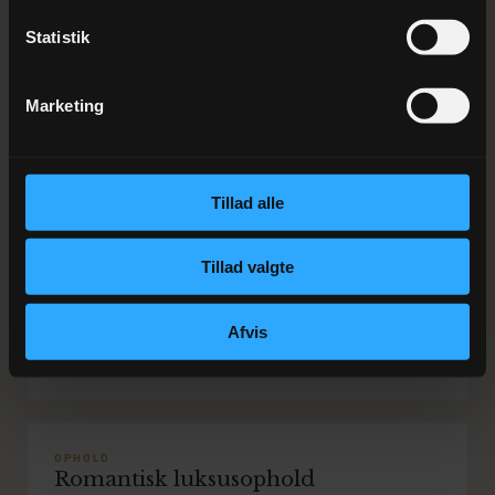
ANDRE MULIGHEDER
Statistik
Se andre
ophold
Marketing
OPHOLD
Miniferie
Tillad alle
Fra 1.095 kr./person pr. døgn
Tillad valgte
OPHOLD
Weekendophold
Afvis
Fra 1.265 kr./person
OPHOLD
Romantisk luksusophold