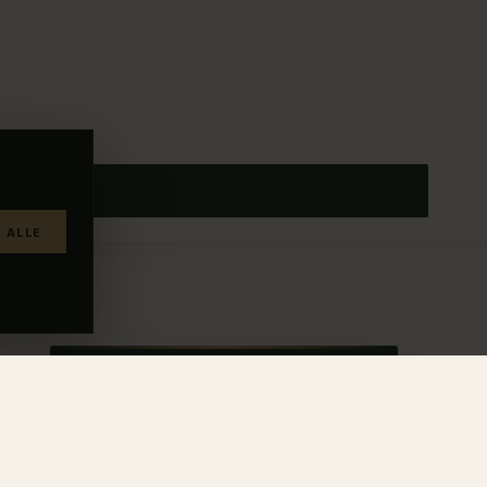
 ALLE
RESERVATION
Book
Sommerspils
Ophold — pakke med
Oliver