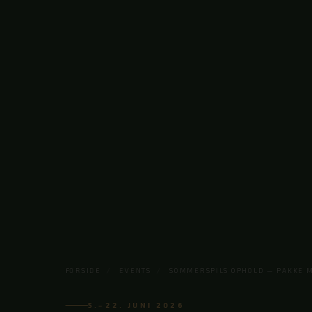
FORSIDE
/
EVENTS
/
SOMMERSPILS OPHOLD — PAKKE M
5.–22. JUNI 2026