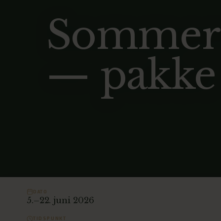
Sommers
— pakke
DATO
5.–22. juni 2026
TIDSPUNKT