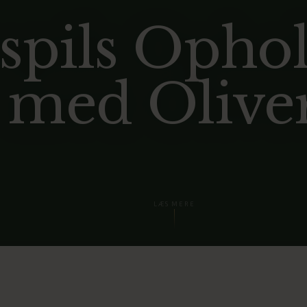
pils Opho
 med Olive
LÆS MERE