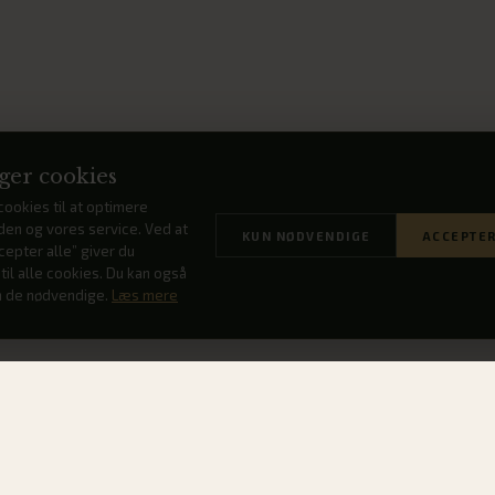
ger cookies
cookies til at optimere
en og vores service. Ved at
KUN NØDVENDIGE
ACCEPTER
cepter alle” giver du
il alle cookies. Du kan også
 de nødvendige.
Læs mere
samlede pakke i samarbejde med 7-kanten. Vi har sørget
abet og den gode stemning.
nen, billet til Oliver-forestillingen hos 7-kanten,
nbuffet næste dag.