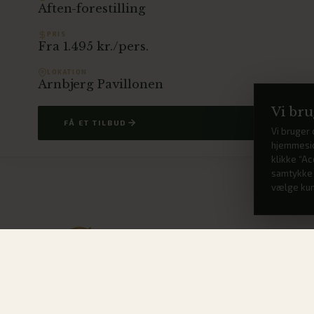
Aften-forestilling
PRIS
Fra 1.495 kr./pers.
LOKATION
Arnbjerg Pavillonen
Vi bru
FÅ ET TILBUD
Vi bruger 
hjemmesid
klikke “Ac
samtykke t
vælge kun
G
ør sommeraftenen nem og tryg med vores 
for det hele, så I blot skal nyde fællessk
Pakken indeholder overnatning hos Arnbjerg Pavillo
sommerspils-buffet inden forestillingen og morge