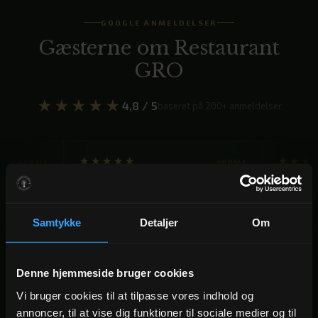
GOOGLE ANMELDELSER
Gæsterne om Restaurant
GRO
★★★★★
4,8 / 5
baseret på 200+ anmeldelser
★★★★★
★★★★★
GOOGLE
“Overnattede i 2 dage — nyrenoverede
“Dejlig mors dag brun
værelser med flot udsigt, lækker
variet udvalg, og per
morgenmad og middag i Restaurant
alle gæster i god beha
Samtykke
Detaljer
Om
GRO. Kan varmt anbefales til et
kommer igen næste år
afslappende ophold.”
— Mette N.
— Karin B.
Denne hjemmeside bruger cookies
Vi bruger cookies til at tilpasse vores indhold og
★★★★★
GOOGLE
TRUSTPILOT
annoncer, til at vise dig funktioner til sociale medier og til