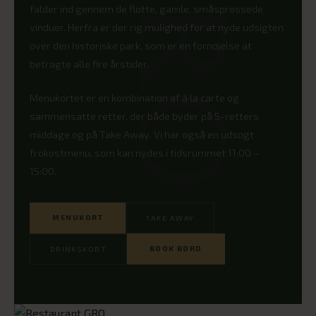
falder ind gennem de flotte, gamle, småsprossede
vinduer. Herfra er der rig mulighed for at nyde udsigten
over den historiske park, som er en fornøjelse at
betragte alle fire årstider.
Menukortet er en kombination af à la carte og
sammensatte retter, der både byder på 5-retters
middage og på Take Away. Vi har også en udsøgt
frokostmenu, som kan nydes i tidsrummet 11:00 –
15:00.
MENUKORT
TAKE AWAY
BOOK BORD
DRINKSKORT