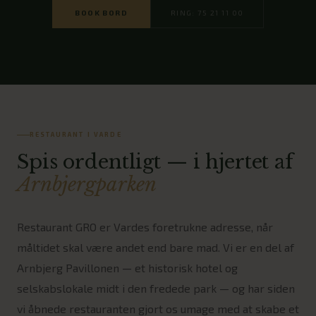
BOOK BORD
RING: 75 21 11 00
RESTAURANT I VARDE
Spis ordentligt — i hjertet af
Arnbjergparken
Restaurant GRO er Vardes foretrukne adresse, når
måltidet skal være andet end bare mad. Vi er en del af
Arnbjerg Pavillonen — et historisk hotel og
selskabslokale midt i den fredede park — og har siden
vi åbnede restauranten gjort os umage med at skabe et