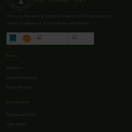
HOTEL · RESTAURANT · EVENTS
Hotel, restaurant og kulturhus i hjertet af Arnbjergparken,
Varde. Vi glæder os til at byde jer velkommen.
HOTEL
Værelser
Ophold & pakker
Book værelse
OPLEVELSER
Restaurant GRO
Take Away