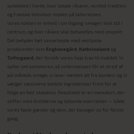
spisested i Varde, hvor lokale råvarer, nordisk tradition
og franske teknikker mødes på tallerkenen.
Vores køkken er enkelt i sin tilgang: smagen skal stå i
centrum, og hver råvare skal behandles med respekt.
Det betyder tæt samarbejde med vestjyske
producenter som
Enghavegård
,
Kathrinelund
og
Toftegaard
, der forstår vores høje krav til kvalitet. Vi
sylter om sommeren, så vintermenuen får et strejf af
juli måneds smage; vi laver næsten alt fra bunden; og vi
vælger sæsonens bedste ingredienser frem for at
følge en fast skabelon. Resultatet er en menukort, der
skifter med årstiderne og løbende overrasker — både
vores faste gæster og dem, der besøger os for første
gang.