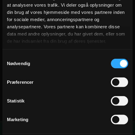
nde burger vi har
“Vi havde dejlige 4 nætter her.
“
at analysere vores trafik. Vi deler også oplysninger om
uper veltilberedt.”
Værelset var lyst og rent,
m
din brug af vores hjemmeside med vores partnere inden
morgenmaden varieret og god.
t
for sociale medier, annonceringspartnere og
Personalet gik altid den ekstra mil.”
analysepartnere. Vores partnere kan kombinere disse
data med andre oplysninger, du har givet dem, eller som
— Tina J.
—
de har indsamlet fra din brug af deres tjenester.
★★★
★★★★★
GOOGLE
Samtykkevalg
elig god frokostmenu og en
“Gourmetoplevelse i smukke ramm
Nødvendig
stisk udsigt over parken. Det er
Chefens tanker mærkes i hver re
t vores stamsted på fridage.”
smag, tekstur og præsentation.”
Præferencer
hael S.
— Ida M.
Statistik
Marketing