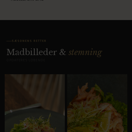
SÆSONENS RETTER
Madbilleder &
stemning
OPDATERES LØBENDE