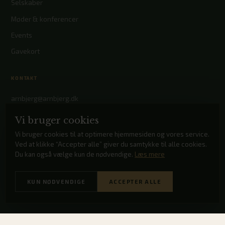
Selskaber
Møder & konferencer
Events
Gavekort
KONTAKT
arnbjerg@arnbjerg.dk
+45 75 21 11 00
Vi bruger cookies
Arnbjergallé 2, 6800 Varde
Vi bruger cookies til at optimere hjemmesiden og vores service.
Ved at klikke “Accepter alle” giver du samtykke til alle cookies.
Facebook
Du kan også vælge kun de nødvendige.
Læs mere
Instagram
KUN NØDVENDIGE
ACCEPTER ALLE
© 2026 Arnbjerg Pavillonen