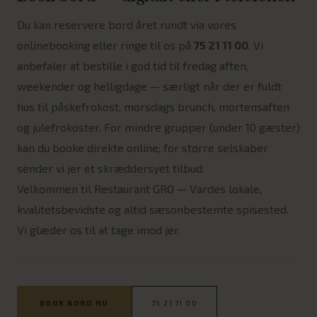
Du kan reservere bord året rundt via vores
onlinebooking eller ringe til os på
75 21 11 00
. Vi
anbefaler at bestille i god tid til fredag aften,
weekender og helligdage — særligt når der er fuldt
hus til påskefrokost, morsdags brunch, mortensaften
og julefrokoster. For mindre grupper (under 10 gæster)
kan du booke direkte online; for større selskaber
sender vi jer et skræddersyet tilbud.
Velkommen til Restaurant GRO — Vardes lokale,
kvalitetsbevidste og altid sæsonbestemte spisested.
Vi glæder os til at tage imod jer.
BOOK BORD NU
75 21 11 00