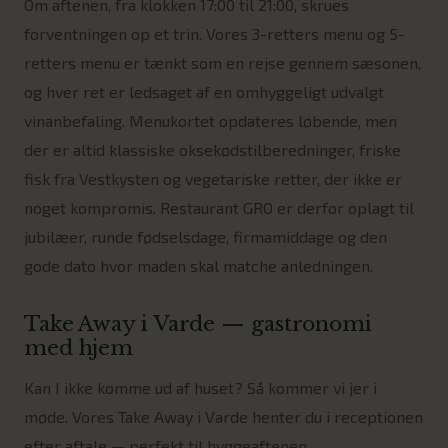
Om aftenen, fra klokken 17:00 til 21:00, skrues
forventningen op et trin. Vores 3-retters menu og 5-
retters menu er tænkt som en rejse gennem sæsonen,
og hver ret er ledsaget af en omhyggeligt udvalgt
vinanbefaling. Menukortet opdateres løbende, men
der er altid klassiske oksekødstilberedninger, friske
fisk fra Vestkysten og vegetariske retter, der ikke er
noget kompromis. Restaurant GRO er derfor oplagt til
jubilæer, runde fødselsdage, firmamiddage og den
gode dato hvor maden skal matche anledningen.
Take Away i Varde — gastronomi
med hjem
Kan I ikke komme ud af huset? Så kommer vi jer i
møde. Vores Take Away i Varde henter du i receptionen
efter aftale — perfekt til hyggeaftenen,