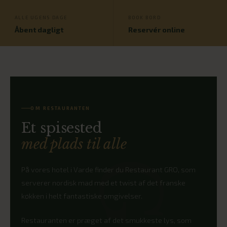
ALLE UGENS DAGE
BOOK BORD
Åbent dagligt
Reservér online
OM RESTAURANTEN
Et spisested
med plads til alle
På vores hotel i Varde finder du Restaurant GRO, som
serverer nordisk mad med et twist af det franske
køkken i helt fantastiske omgivelser.
Restauranten er præget af det smukkeste lys, som