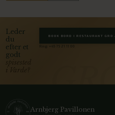
Leder
BOOK BORD I RESTAURANT GRO
du
efter et
Ring: +45 75 21 11 00
godt
spisested
i Varde?
Arnbjerg Pavillonen